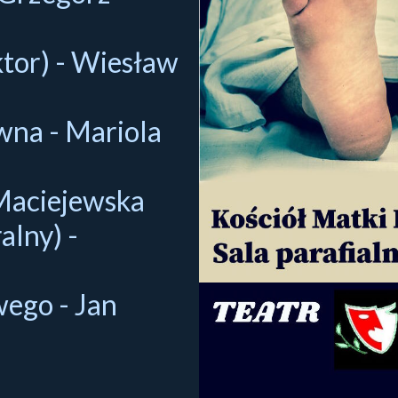
tor) - Wiesław
wna - Mariola
Maciejewska
alny) -
ego - Jan