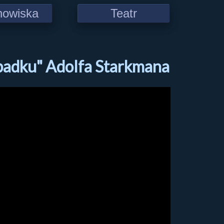
howiska
Teatr
ypadku" Adolfa Starkmana