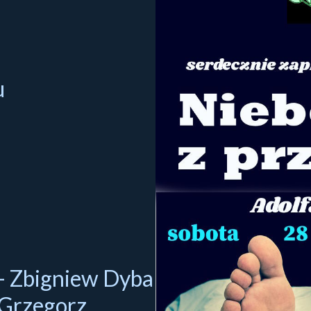
u
 - Zbigniew Dyba
- Grzegorz